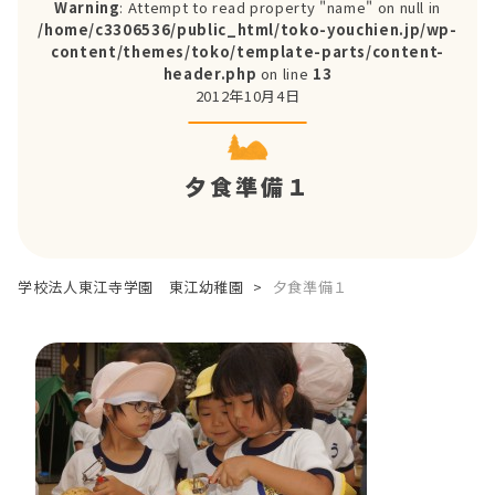
Warning
: Attempt to read property "name" on null in
/home/c3306536/public_html/toko-youchien.jp/wp-
content/themes/toko/template-parts/content-
header.php
on line
13
2012年10月4日
夕食準備１
学校法人東江寺学園 東江幼稚園
>
夕食準備１