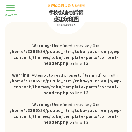
葛飾区金町にある幼稚園
Warning
: Undefined array key 0 in
/home/c3306536/public_html/toko-youchien.jp/wp-
content/themes/toko/template-parts/content-
header.php
on line
13
Warning
: Attempt to read property "term_id" on null in
/home/c3306536/public_html/toko-youchien.jp/wp-
content/themes/toko/template-parts/content-
header.php
on line
13
Warning
: Undefined array key 0 in
/home/c3306536/public_html/toko-youchien.jp/wp-
content/themes/toko/template-parts/content-
header.php
on line
13