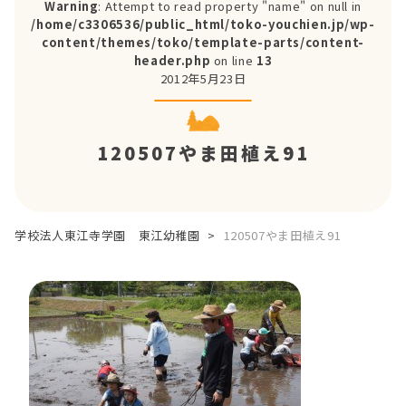
Warning
: Attempt to read property "name" on null in
/home/c3306536/public_html/toko-youchien.jp/wp-
content/themes/toko/template-parts/content-
header.php
on line
13
2012年5月23日
120507やま田植え91
学校法人東江寺学園 東江幼稚園
>
120507やま田植え91