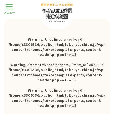
葛飾区金町にある幼稚園
Warning
: Undefined array key 0 in
/home/c3306536/public_html/toko-youchien.jp/wp-
content/themes/toko/template-parts/content-
header.php
on line
13
Warning
: Attempt to read property "term_id" on null in
/home/c3306536/public_html/toko-youchien.jp/wp-
content/themes/toko/template-parts/content-
header.php
on line
13
Warning
: Undefined array key 0 in
/home/c3306536/public_html/toko-youchien.jp/wp-
content/themes/toko/template-parts/content-
header.php
on line
13