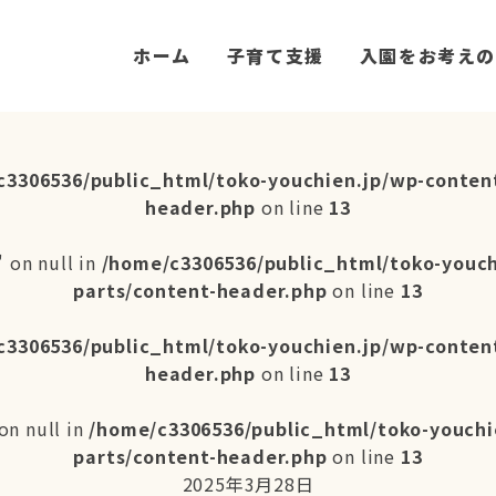
ホーム
子育て支援
入園をお考えの
c3306536/public_html/toko-youchien.jp/wp-conten
header.php
on line
13
 on null in
/home/c3306536/public_html/toko-youc
parts/content-header.php
on line
13
c3306536/public_html/toko-youchien.jp/wp-conten
header.php
on line
13
on null in
/home/c3306536/public_html/toko-youchi
parts/content-header.php
on line
13
2025年3月28日