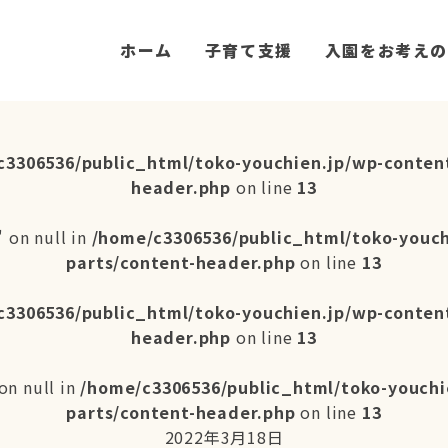
ホーム
子育て支援
入園をお考えの
c3306536/public_html/toko-youchien.jp/wp-conten
header.php
on line
13
 on null in
/home/c3306536/public_html/toko-youc
parts/content-header.php
on line
13
c3306536/public_html/toko-youchien.jp/wp-conten
header.php
on line
13
on null in
/home/c3306536/public_html/toko-youchi
parts/content-header.php
on line
13
2022年3月18日