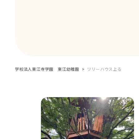
学校法人東江寺学園 東江幼稚園
>
ツリーハウス上る