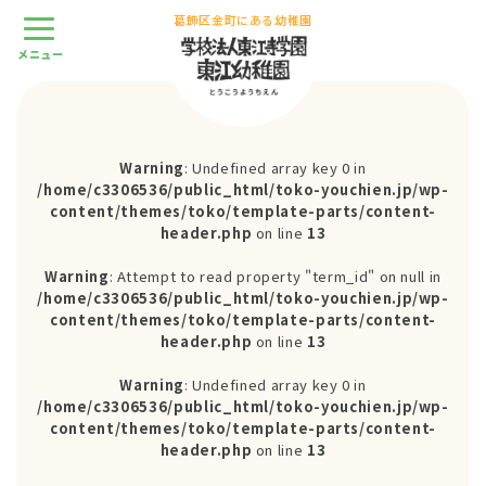
葛飾区金町にある幼稚園
Warning
: Undefined array key 0 in
/home/c3306536/public_html/toko-youchien.jp/wp-
content/themes/toko/template-parts/content-
header.php
on line
13
Warning
: Attempt to read property "term_id" on null in
/home/c3306536/public_html/toko-youchien.jp/wp-
content/themes/toko/template-parts/content-
header.php
on line
13
Warning
: Undefined array key 0 in
/home/c3306536/public_html/toko-youchien.jp/wp-
content/themes/toko/template-parts/content-
header.php
on line
13