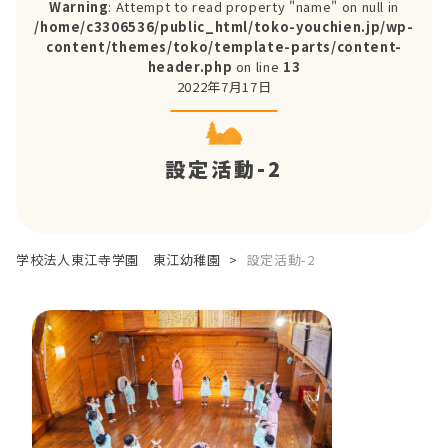
Warning
: Attempt to read property "name" on null in
/home/c3306536/public_html/toko-youchien.jp/wp-
content/themes/toko/template-parts/content-
header.php
on line
13
2022年7月17日
設定活動-2
学校法人東江寺学園 東江幼稚園
>
設定活動-2