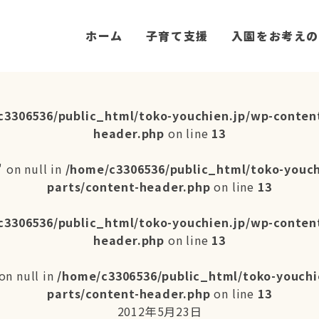
ホーム
子育て支援
入園をお考えの
c3306536/public_html/toko-youchien.jp/wp-conten
header.php
on line
13
 on null in
/home/c3306536/public_html/toko-youc
parts/content-header.php
on line
13
c3306536/public_html/toko-youchien.jp/wp-conten
header.php
on line
13
on null in
/home/c3306536/public_html/toko-youchi
parts/content-header.php
on line
13
2012年5月23日