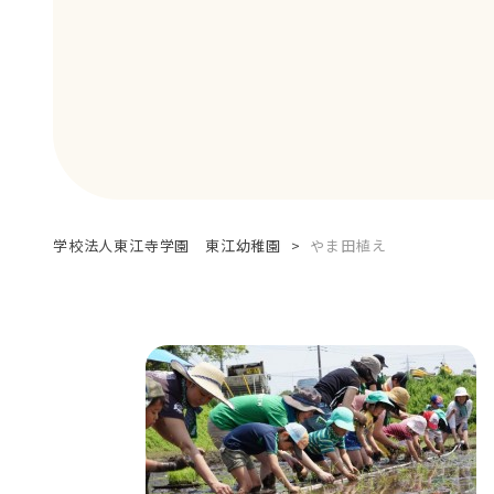
学校法人東江寺学園 東江幼稚園
>
やま田植え