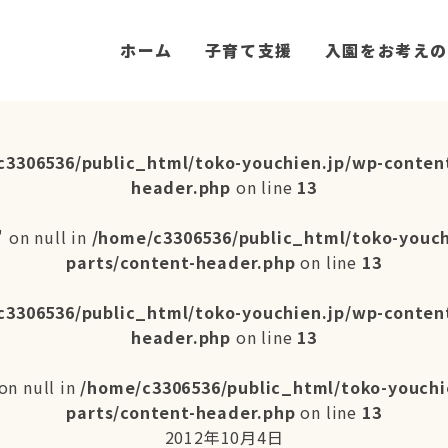
ホーム
子育て支援
入園をお考えの
c3306536/public_html/toko-youchien.jp/wp-conten
header.php
on line
13
 on null in
/home/c3306536/public_html/toko-youc
parts/content-header.php
on line
13
c3306536/public_html/toko-youchien.jp/wp-conten
header.php
on line
13
on null in
/home/c3306536/public_html/toko-youchi
parts/content-header.php
on line
13
2012年10月4日