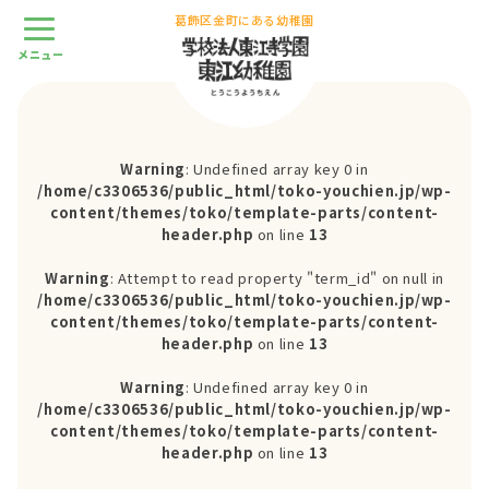
葛飾区金町にある幼稚園
Warning
: Undefined array key 0 in
/home/c3306536/public_html/toko-youchien.jp/wp-
content/themes/toko/template-parts/content-
header.php
on line
13
Warning
: Attempt to read property "term_id" on null in
/home/c3306536/public_html/toko-youchien.jp/wp-
content/themes/toko/template-parts/content-
header.php
on line
13
Warning
: Undefined array key 0 in
/home/c3306536/public_html/toko-youchien.jp/wp-
content/themes/toko/template-parts/content-
header.php
on line
13