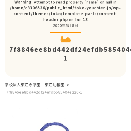
Warning
: Attempt to read property "name" on null in
/home/c3306536/public_html/toko-youchien.jp/wp-
content/themes/toko/template-parts/content-
header.php
on line
13
2020年5月8日
7f8846ee8bd442df24efdb585404
1
学校法人東江寺学園 東江幼稚園
>
7f8846ee8bd442df24efdb585404e220-1