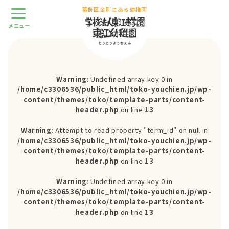
葛飾区金町にある幼稚園
Warning
: Undefined array key 0 in
/home/c3306536/public_html/toko-youchien.jp/wp-
content/themes/toko/template-parts/content-
header.php
on line
13
Warning
: Attempt to read property "term_id" on null in
/home/c3306536/public_html/toko-youchien.jp/wp-
content/themes/toko/template-parts/content-
header.php
on line
13
Warning
: Undefined array key 0 in
/home/c3306536/public_html/toko-youchien.jp/wp-
content/themes/toko/template-parts/content-
header.php
on line
13