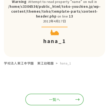
Warning
: Attempt to read property "name" on null in
/home/c3306536/public_html/toko-youchien.jp/wp-
content/themes/toko/template-parts/content-
header.php
on line
13
2012年4月17日
hana_1
学校法人東江寺学園 東江幼稚園
>
hana_1
一覧へ