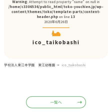
Warning
: Attempt to read property "name" on null in
/home/c3306536/public_html/toko-youchien.jp/wp-
content/themes/toko/template-parts/content-
header.php
on line
13
2020年6月26日
ico_taikobashi
学校法人東江寺学園 東江幼稚園
>
ico_taikobashi
一覧へ