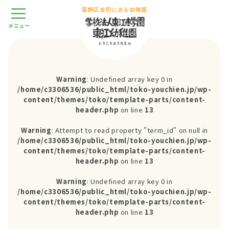
葛飾区金町にある幼稚園
Warning
: Undefined array key 0 in
/home/c3306536/public_html/toko-youchien.jp/wp-
content/themes/toko/template-parts/content-
header.php
on line
13
Warning
: Attempt to read property "term_id" on null in
/home/c3306536/public_html/toko-youchien.jp/wp-
content/themes/toko/template-parts/content-
header.php
on line
13
Warning
: Undefined array key 0 in
/home/c3306536/public_html/toko-youchien.jp/wp-
content/themes/toko/template-parts/content-
header.php
on line
13