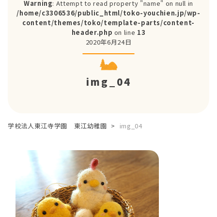
Warning
: Attempt to read property "name" on null in
/home/c3306536/public_html/toko-youchien.jp/wp-
content/themes/toko/template-parts/content-
header.php
on line
13
2020年6月24日
img_04
学校法人東江寺学園 東江幼稚園
>
img_04