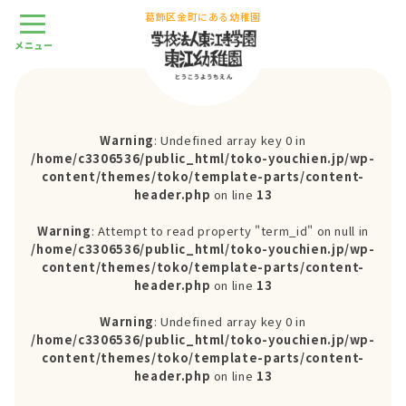
葛飾区金町にある幼稚園
Warning
: Undefined array key 0 in
/home/c3306536/public_html/toko-youchien.jp/wp-
content/themes/toko/template-parts/content-
header.php
on line
13
Warning
: Attempt to read property "term_id" on null in
/home/c3306536/public_html/toko-youchien.jp/wp-
content/themes/toko/template-parts/content-
header.php
on line
13
Warning
: Undefined array key 0 in
/home/c3306536/public_html/toko-youchien.jp/wp-
content/themes/toko/template-parts/content-
header.php
on line
13