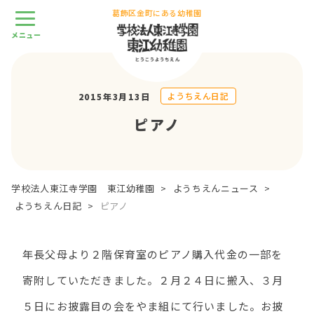
葛飾区金町にある幼稚園
ようちえん日記
2015年3月13日
ピアノ
学校法人東江寺学園 東江幼稚園
>
ようちえんニュース
>
ようちえん日記
>
ピアノ
年長父母より２階保育室のピアノ購入代金の一部を
寄附していただきました。２月２４日に搬入、３月
５日にお披露目の会をやま組にて行いました。お披