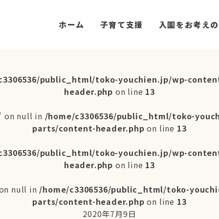
ホーム
子育て支援
入園をお考えの
c3306536/public_html/toko-youchien.jp/wp-conten
header.php
on line
13
 on null in
/home/c3306536/public_html/toko-youc
parts/content-header.php
on line
13
c3306536/public_html/toko-youchien.jp/wp-conten
header.php
on line
13
on null in
/home/c3306536/public_html/toko-youchi
parts/content-header.php
on line
13
2020年7月9日