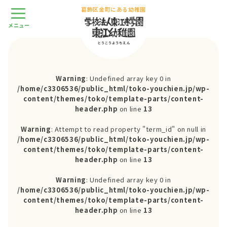
葛飾区金町にある幼稚園
Warning
: Undefined array key 0 in
/home/c3306536/public_html/toko-youchien.jp/wp-
content/themes/toko/template-parts/content-
header.php
on line
13
Warning
: Attempt to read property "term_id" on null in
/home/c3306536/public_html/toko-youchien.jp/wp-
content/themes/toko/template-parts/content-
header.php
on line
13
Warning
: Undefined array key 0 in
/home/c3306536/public_html/toko-youchien.jp/wp-
content/themes/toko/template-parts/content-
header.php
on line
13