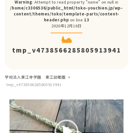
Warning
: Attempt to read property "name" on null in
/home/c3306536/public_html/toko-youchien.jp/wp-
content/themes/toko/template-parts/content-
header.php
on line
13
2020年12月16日
tmp_v4738566285805913941
学校法人東江寺学園 東江幼稚園
>
tmp_v4738566285805913941
動
画
プ
レ
ー
ヤ